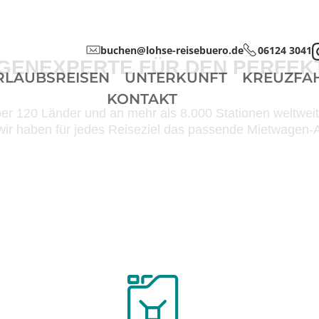
buchen@lohse-reisebuero.de
06124 3041
AGENEXPERTE FÜR DEN PERFEK
RLAUBSREISEN
UNTERKUNFT
KREUZFA
KONTAKT
er 120 Länder und an mehr als 8.000 Stationen weltweit
ir haben für jedes Reiseziel das passende Mietwagen-A