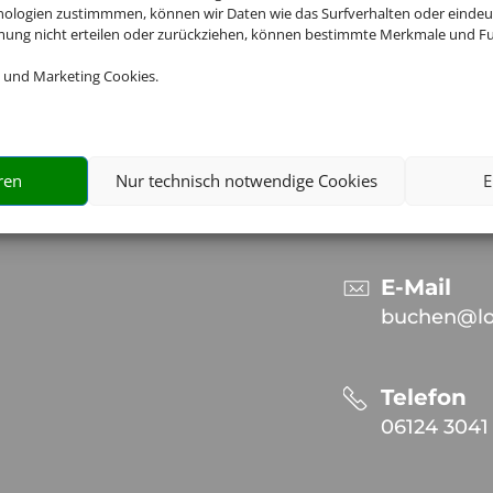
nologien zustimmmen, können wir Daten wie das Surfverhalten oder eindeut
mmung nicht erteilen oder zurückziehen, können bestimmte Merkmale und Fu
Kontakt
 und Marketing Cookies.
Adresse
Reisebüro
Adolfstr. 96
ren
Nur technisch notwendige Cookies
E
D-65307 B
E-Mail
buchen@lo
Telefon
06124 3041