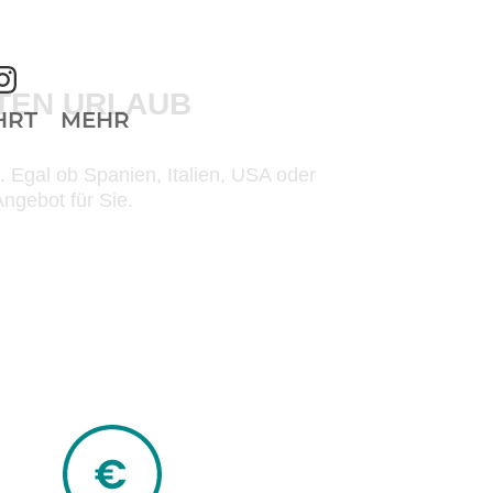
TEN URLAUB
HRT
MEHR
. Egal ob Spanien, Italien, USA oder
ngebot für Sie.