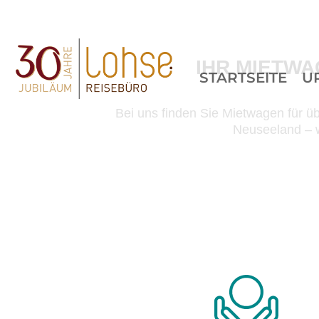
IHR MIETW
STARTSEITE
U
Bei uns finden Sie Mietwagen für üb
Neuseeland – w