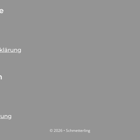
ce
rklärung
n
rung
© 2026 • Schmetterling