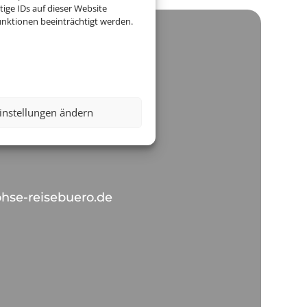
ige IDs auf dieser Website
nktionen beeinträchtigt werden.
 Marion Lohse GmbH
instellungen ändern
ad Schwalbach
hse-reisebuero.de